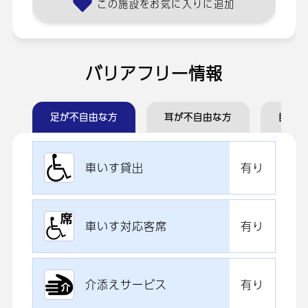
この施設をお気に入りに追加
バリアフリー情報
足が不自由な方
耳が不自由な方
目が不
車いす貸出
有り
車いす対応客席
有り
介添えサービス
有り