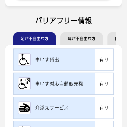
バリアフリー情報
足が不自由な方
耳が不自由な方
目が不
車いす貸出
有り
車いす対応自動販売機
有り
介添えサービス
有り