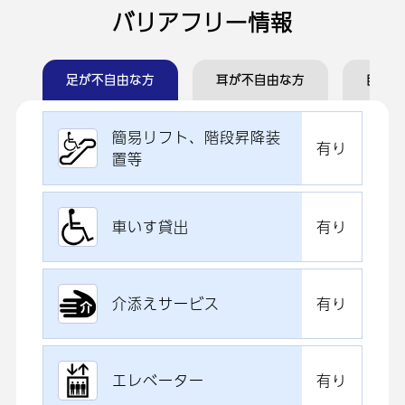
バリアフリー情報
足が不自由な方
耳が不自由な方
目が不
簡易リフト、階段昇降装
有り
置等
車いす貸出
有り
介添えサービス
有り
エレベーター
有り