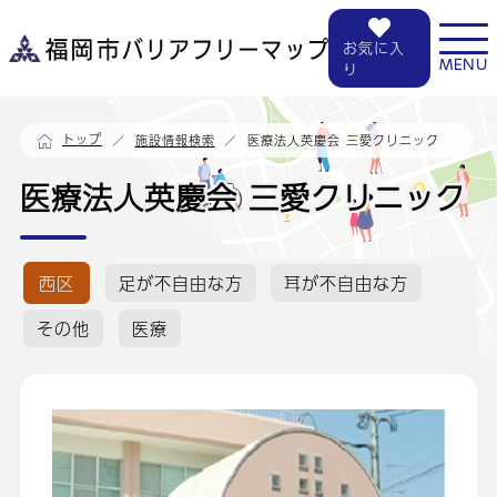
お気に入
MENU
り
トップ
医療法人英慶会 三愛クリニック
施設情報検索
医療法人英慶会 三愛クリニック
西区
足が不自由な方
耳が不自由な方
その他
医療