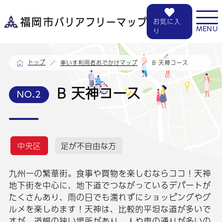
お気に入
MENU
り
トップ
B 天神コース
車いす利用者おでかけマップ
B 天神コース
NO.2
中央区
足が不自由な方
九州一の繁華街。食事や買物を楽しむならココ！天神
地下街を中心に、地下道でつながっているデパートが
たくさんあり、雨の日でも濡れずにショッピングやグ
ルメを楽しめます！天神は、比較的平坦な道が多いで
すが、道幅の狭い場所があり、人や車の通りが多いの