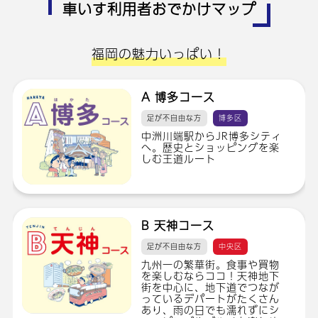
車いす利用者おでかけマップ
福岡の魅力いっぱい！
A 博多コース
足が不自由な方
博多区
中洲川端駅からJR博多シティ
へ。歴史とショッピングを楽
しむ王道ルート
B 天神コース
足が不自由な方
中央区
九州一の繁華街。食事や買物
を楽しむならココ！天神地下
街を中心に、地下道でつなが
っているデパートがたくさん
あり、雨の日でも濡れずにシ