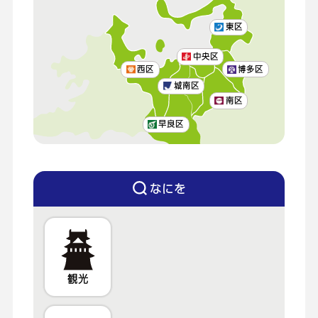
東区
中央区
西区
博多区
城南区
南区
早良区
なにを
観光