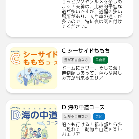
ョッピングやグルメを楽しめ
ます！天神は、比較的平坦な
道が多いですが、道幅の狭い
場所があり、人や車の通りが
多いので、特に夜は気を付け
てください。
C シーサイドももち
足が不自由な方
早良区
ドームにタワー、そして海！
博物館もあって、色んな楽し
み方が出来るエリア
D 海の中道コース
足が不自由な方
東区
船でも行ける！都市部から少
し離れて、動物や自然を楽し
むエリア